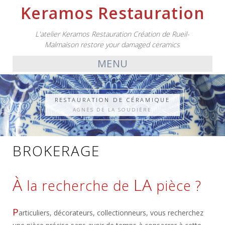
Keramos Restauration
L'atelier Keramos Restauration Création de Rueil-
Malmaison restore your damaged ceramics
MENU
RESTAURATION DE CÉRAMIQUE
AGNÈS DE LA SOUDIÈRE
BROKERAGE
À
LA
la recherche de
pièce ?
P
articuliers, décorateurs, collectionneurs, vous recherchez